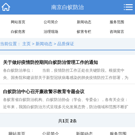
南京白蚁防治
网站首页
公司简介
新闻动态
服务范围
白蚁危害
治理现场
蚁害专栏
咨询留言
当前位置：
主页
>
新闻动态
>
品质保证
关于做好疫情防控期间白蚁防治管理工作的通知
各白蚁防治单位： 当前，疫情防控工作正处在关键阶段。根据党中
央、国务院和建设部关于新型冠状病毒感染的肺炎疫情防控工作部署，为
全面落实“一手抓疫情防控、一手抓复...
白蚁防治中心召开廉政警示教育专题会议
各蚁害省白蚁防治机构、白蚁防治协会（学会、专委会），各有关企业：
近年来，我国白蚁防治方式呈现多元化发展态势，防治领域和范围不断扩
展，新技术、新产品、新工艺...
共
1
页
2
条
网站首页
公司简介
新闻动态
服务范围